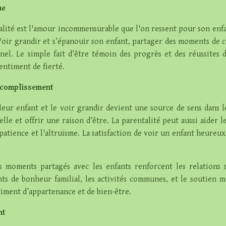
ue
talité est l'amour incommensurable que l'on ressent pour son enfant
Voir grandir et s’épanouir son enfant, partager des moments de co
el. Le simple fait d’être témoin des progrès et des réussites de
entiment de fierté.
accomplissement
eur enfant et le voir grandir devient une source de sens dans le
le et offrir une raison d’être. La parentalité peut aussi aider l
patience et l'altruisme. La satisfaction de voir un enfant heur
les moments partagés avec les enfants renforcent les relations
s de bonheur familial, les activités communes, et le soutien mu
timent d’appartenance et de bien-être.
nt