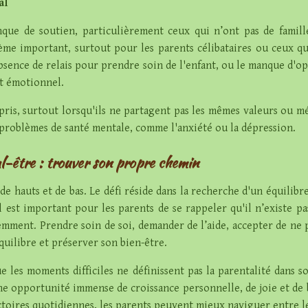
al
ue de soutien, particulièrement ceux qui n’ont pas de famill
ème important, surtout pour les parents célibataires ou ceux q
l'absence de relais pour prendre soin de l'enfant, ou le manque d
nt émotionnel.
pris, surtout lorsqu'ils ne partagent pas les mêmes valeurs ou 
problèmes de santé mentale, comme l'anxiété ou la dépression.
al-être : trouver son propre chemin
 de hauts et de bas. Le défi réside dans la recherche d'un équili
Il est important pour les parents de se rappeler qu'il n’existe 
emment. Prendre soin de soi, demander de l’aide, accepter de ne p
quilibre et préserver son bien-être.
ue les moments difficiles ne définissent pas la parentalité dans s
 une opportunité immense de croissance personnelle, de joie et de
victoires quotidiennes, les parents peuvent mieux naviguer entre l