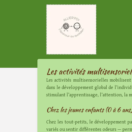
Passer
au
contenu
principal
Les activités multisensoriel
Les activités multisensorielles mobilisent 
dans le développement global de l’individu
stimulant l’apprentissage, l’attention, la
Chez les jeunes enfants (0 à 6 ans)
Chez les tout-petits, le développement pa
variés ou sentir différentes odeurs — perm