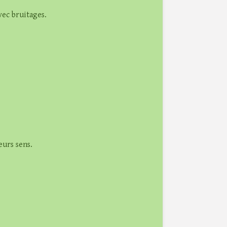
vec bruitages.
eurs sens.